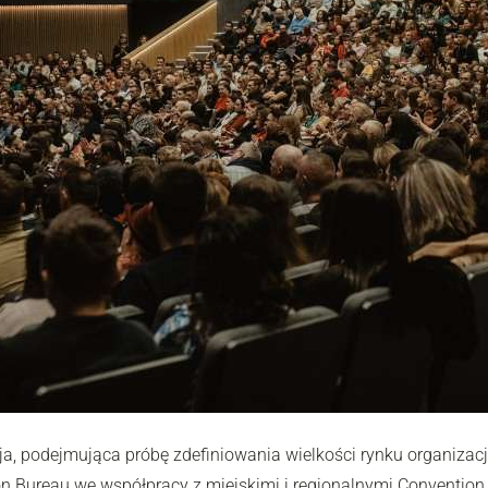
ja, podejmująca próbę zdefiniowania wielkości rynku organiza
on Bureau we współpracy z miejskimi i regionalnymi Conventi