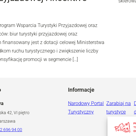
skierow
rogram Wsparcia Turystyki Przyjazdowej oraz
ów: biur turystyki przyjazdowej oraz
finansowany jest z dotacji celowej Ministerstwa
dkom ruchu turystycznego i zwiększenie liczby
ensyfikację promocji w segmencie […]
o
Informacje
wa
Narodowy Portal
Zarabiaj na
Turystyczny
turystyce
ska 42, VI piętro
arszawa
2 696 94 00