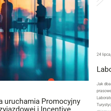
24 lipca
Labo
Jak dba
prasowe,
Laborato
na uruchamia Promocyjny
Turysty
yjazdowej i Incentive