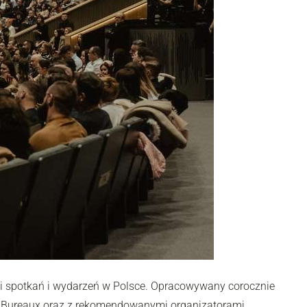
cji spotkań i wydarzeń w Polsce. Opracowywany corocznie
on Bureaux oraz z rekomendowanymi organizatorami