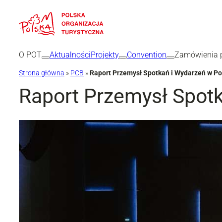
Przejdź
do
treści
O POT
Aktualności
Projekty
Convention
Zamówienia p
Strona główna
»
PCB
»
Raport Przemysł Spotkań i Wydarzeń w Po
Raport Przemysł Spot