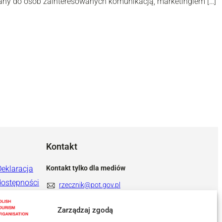
any do osób zainteresowanych komunikacją, marketingiem […]
Kontakt
Deklaracja
Kontakt tylko dla mediów
dostępności
rzecznik@pot.gov.pl
+ 48 571 022 313
Zarządzaj zgodą