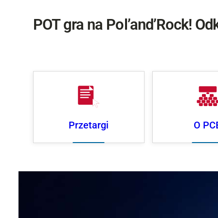
POT gra na Pol’and’Rock! Odk
Przetargi
O PC