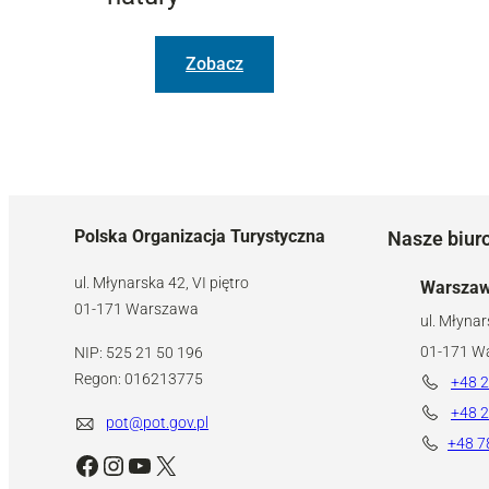
Zobacz
Polska Organizacja Turystyczna
Nasze biur
ul. Młynarska 42, VI piętro
Warsza
01-171 Warszawa
ul. Młynar
01-171 W
NIP: 525 21 50 196
Regon: 016213775
+48 2
+48 2
pot@pot.gov.pl
+48 7
Facebook
Instagram
YouTube
X