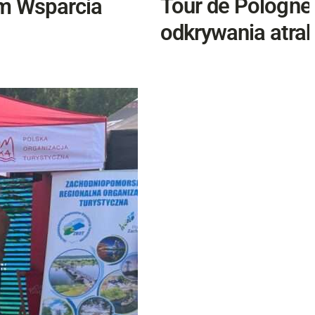
Tour de Pologne
am Wsparcia
odkrywania atrak