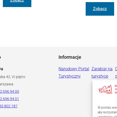
Zobacz
Zobacz
o
Informacje
wa
Narodowy Portal
Zarabiaj na
Turystyczny
turystyce
ska 42, VI piętro
arszawa
2 696 94 00
2 696 94 01
85 802 187
W portalu www
aby korzystan