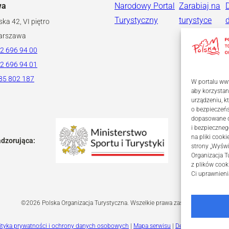
wa
Narodowy Portal
Zarabiaj na
Turystyczny
turystyce
ska 42, VI piętro
arszawa
2 696 94 00
2 696 94 01
85 802 187
W portalu www
aby korzystan
urządzeniu, 
o bezpieczeń
dopasowane dl
i bezpieczneg
na pliki coo
adzorująca:
strony „Wyświ
Organizacja T
z plików cook
Ci uprawnieni
©2026 Polska Organizacja Turystyczna. Wszelkie prawa zastrzeżone.
ityka prywatności i ochrony danych osobowych
|
Mapa serwisu
|
Deklaracja dostępn