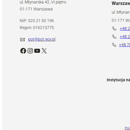
ul. Młynarska 42, VI piętro
Warsza
01-171 Warszawa
ul. Młynar
01-171 W
NIP: 525 21 50 196
Regon: 016213775
+48 2
+48 2
pot@pot.gov.pl
+48 7
Facebook
Instagram
YouTube
X
Instytucja n
Pol