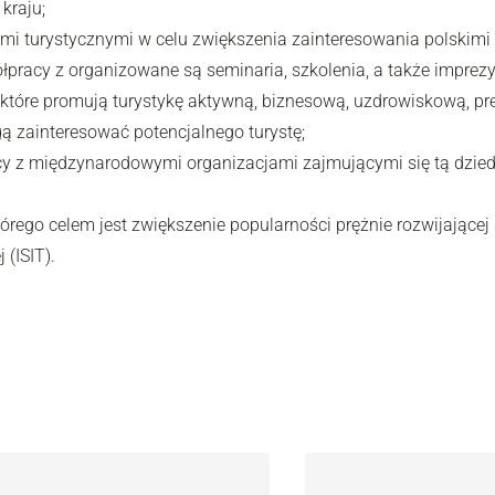
kraju;
ami turystycznymi w celu zwiększenia zainteresowania polskimi
pracy z organizowane są seminaria, szkolenia, a także imprez
które promują turystykę aktywną, biznesową, uzdrowiskową, pre
gą zainteresować potencjalnego turystę;
cy z międzynarodowymi organizacjami zajmującymi się tą dziedz
tórego celem jest zwiększenie popularności prężnie rozwijającej 
 (ISIT).