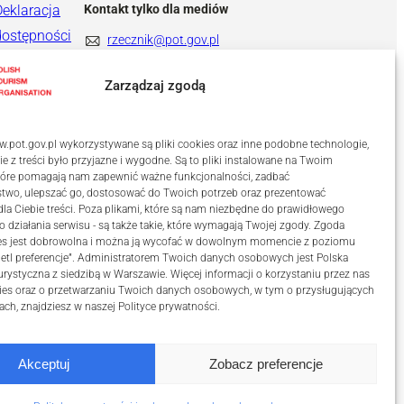
Deklaracja
Kontakt tylko dla mediów
dostępności
rzecznik@pot.gov.pl
+ 48 571 022 313
Zarządzaj zgodą
.pot.gov.pl wykorzystywane są pliki cookies oraz inne podobne technologie,
ie z treści było przyjazne i wygodne. Są to pliki instalowane na Twoim
które pomagają nam zapewnić ważne funkcjonalności, zadbać
stwo, ulepszać go, dostosować do Twoich potrzeb oraz prezentować
a Ciebie treści. Poza plikami, które są nam niezbędne do prawidłowego
o działania serwisu - są także takie, które wymagają Twojej zgody. Zgoda
kies jest dobrowolna i można ją wycofać w dowolnym momencie z poziomu
etl preferencje”. Administratorem Twoich danych osobowych jest Polska
urystyczna z siedzibą w Warszawie. Więcej informacji o korzystaniu przez nas
ies oraz o przetwarzaniu Twoich danych osobowych, w tym o przysługujących
ach, znajdziesz w naszej
Polityce prywatności
.
Akceptuj
Zobacz preferencje
ości