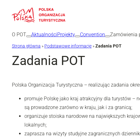
Przejdź
do
treści
O POT
Aktualności
Projekty
Convention
Zamówienia p
Strona główna
»
Podstawowe informacje
»
Zadania POT
Zadania POT
Polska Organizacja Turystyczna – realizując zadania okre
promuje Polskę jako kraj atrakcyjny dla turystów – 
są prowadzone zarówno w kraju, jak i za granicą;
organizuje stoiska narodowe na największych krajow
lokalnych;
zaprasza na wizyty studyjne zagranicznych dziennika