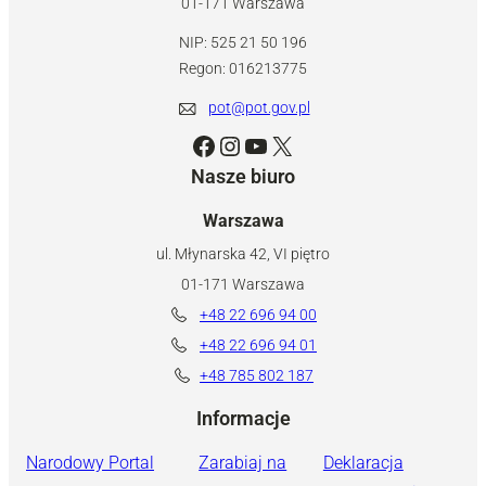
01-171 Warszawa
NIP: 525 21 50 196
Regon: 016213775
pot@pot.gov.pl
Facebook
Instagram
YouTube
X
Nasze biuro
Warszawa
ul. Młynarska 42, VI piętro
01-171 Warszawa
+48 22 696 94 00
+48 22 696 94 01
+48 785 802 187
Informacje
Narodowy Portal
Zarabiaj na
Deklaracja