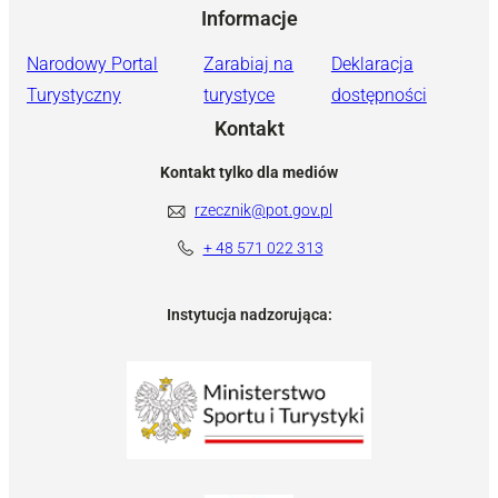
Informacje
Narodowy Portal
Zarabiaj na
Deklaracja
Turystyczny
turystyce
dostępności
Kontakt
Kontakt tylko dla mediów
rzecznik@pot.gov.pl
+ 48 571 022 313
Instytucja nadzorująca: