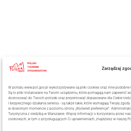
Zarządzaj zgo
W portalu www.pot.gov.pl wykorzystywane są pliki cookies oraz inne podobne te
Są to pliki instalowane na Twoim urządzeniu, które pomagają nam zapewnić wa
dostosować do Twoich potrzeb oraz prezentować dopasowane dla Ciebie treści
i bezpiecznego działania serwisu - są także takie, które wymagają Twojej zgody
w dowolnym momencie z poziomu strony „Wyświetl preferencje”. Administrat
Turystyczna z siedzibą w Warszawie. Więcej informacji o korzystaniu przez na
osobowych, w tym o przysługujących Ci uprawnieniach, znajdziesz w naszej
Po