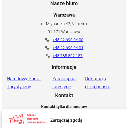
Nasze biuro
Warszawa
ul. Młynarska 42, VI piętro
01-171 Warszawa
+48 22 696 94 00
+48 22 696 94 01
+48 785 802 187
Informacje
Narodowy Portal
Zarabiaj na
Deklaracja
Turystyczny
turystyce
dostępności
Kontakt
Kontakt tylko dla mediów
rzecznik@pot.gov.pl
Zarządzaj zgodą
+ 48 571 022 313