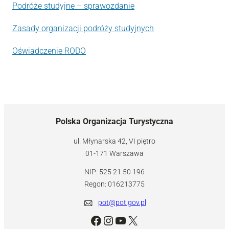
Podróże studyjne – sprawozdanie
Zasady organizacji podróży studyjnych
Oświadczenie RODO
Polska Organizacja Turystyczna
ul. Młynarska 42, VI piętro
01-171 Warszawa
NIP: 525 21 50 196
Regon: 016213775
pot@pot.gov.pl
Facebook
Instagram
YouTube
X