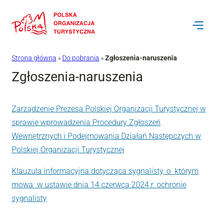
Przejdź
do
treści
Strona główna
»
Do pobrania
»
Zgłoszenia-naruszenia
Zgłoszenia-naruszenia
Zarządzenie Prezesa Polskiej Organizacji Turystycznej w
sprawie wprowadzenia Procedury Zgłoszeń
Wewnętrznych i Podejmowania Działań Następczych w
Polskiej Organizacji Turystycznej
Klauzula informacyjna dotycząca sygnalisty, o którym
mowa w ustawie dnia 14 czerwca 2024 r. ochronie
sygnalisty