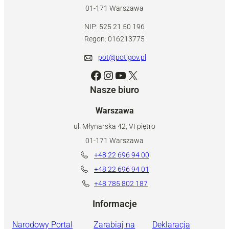
01-171 Warszawa
NIP: 525 21 50 196
Regon: 016213775
pot@pot.gov.pl
Facebook
Instagram
YouTube
X
Nasze biuro
Warszawa
ul. Młynarska 42, VI piętro
01-171 Warszawa
+48 22 696 94 00
+48 22 696 94 01
+48 785 802 187
Informacje
Narodowy Portal
Zarabiaj na
Deklaracja