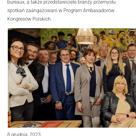
bureaux, a także przedstawiciele branży przemysłu
spotkań zaangażowani w Program Ambasadorów
Kongresów Polskich.
8 grudnia, 2023