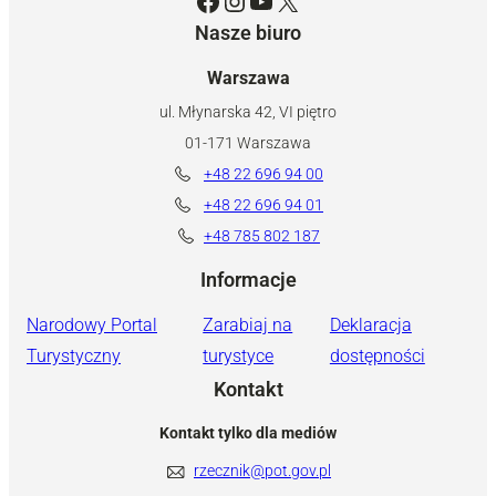
Facebook
Instagram
YouTube
X
Nasze biuro
Warszawa
ul. Młynarska 42, VI piętro
01-171 Warszawa
+48 22 696 94 00
+48 22 696 94 01
+48 785 802 187
Informacje
Narodowy Portal
Zarabiaj na
Deklaracja
Turystyczny
turystyce
dostępności
Kontakt
Kontakt tylko dla mediów
rzecznik@pot.gov.pl