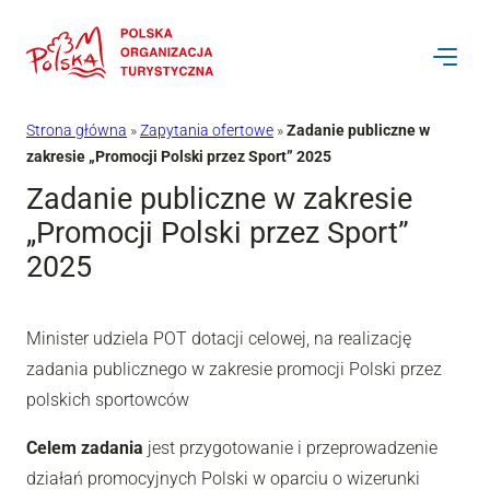
Przejdź
do
treści
Strona główna
»
Zapytania ofertowe
»
Zadanie publiczne w
zakresie „Promocji Polski przez Sport” 2025
Zadanie publiczne w zakresie
„Promocji Polski przez Sport”
2025
Minister udziela POT dotacji celowej, na realizację
zadania publicznego w zakresie promocji Polski przez
polskich sportowców
Celem zadania
jest przygotowanie i przeprowadzenie
działań promocyjnych Polski w oparciu o wizerunki