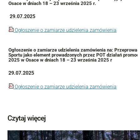
Osace w dniach 18 – 23 września 2025 r.
29.07.2025
Ogłoszenie o zamiarze udzielenia zamówienia
Ogłoszenie o zamiarze udzielenia zamówienia na: Przeprowad
Sportu jako element prowadzonych przez POT działań promoc
2025 w Osace w dniach 18 – 23 września 2025 r
29.07.2025
Ogłoszenie o zamiarze udzielenia zamówienia
Czytaj więcej