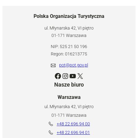
Polska Organizacja Turystyczna
ul. Młynarska 42, VI piętro
01-171 Warszawa
NIP: 525 21 50 196
Regon: 016213775
pot@pot.gov.pl
Facebook
Instagram
YouTube
X
Nasze biuro
Warszawa
ul. Młynarska 42, VI piętro
01-171 Warszawa
+48 22 696 94 00
+48 22 696 94 01