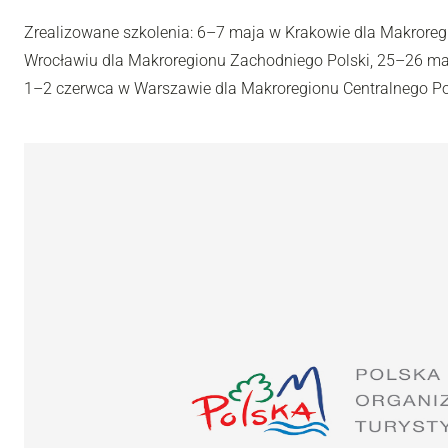
Zrealizowane szkolenia: 6–7 maja w Krakowie dla Makrore
Wrocławiu dla Makroregionu Zachodniego Polski, 25–26 ma
1–2 czerwca w Warszawie dla Makroregionu Centralnego Po