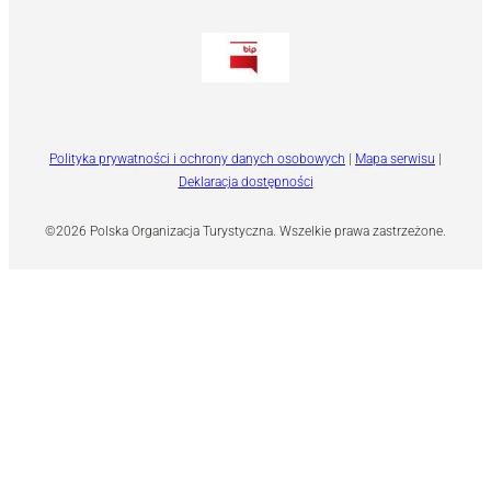
Polityka prywatności i ochrony danych osobowych
|
Mapa serwisu
|
Deklaracja dostępności
©2026 Polska Organizacja Turystyczna. Wszelkie prawa zastrzeżone.