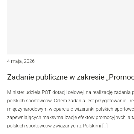
4 maja, 2026
Zadanie publiczne w zakresie „Promocj
Minister udziela POT dotacji celowej, na realizację zadania
polskich sportowców. Celem zadania jest przygotowanie i re
międzynarodowym w oparciu o wizerunki polskich sportowc
zapewniających maksymalizację efektów promocyjnych, a t
polskich sportowców związanych z Polskimi […]