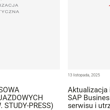
13 listopada, 2025
KSOWA
Aktualizacja
YJAZDOWYCH
SAP Busines
. STUDY-PRESS)
serwisu i ut