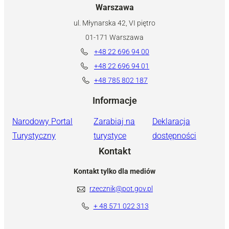
Warszawa
ul. Młynarska 42, VI piętro
01-171 Warszawa
+48 22 696 94 00
+48 22 696 94 01
+48 785 802 187
Informacje
Narodowy Portal
Zarabiaj na
Deklaracja
Turystyczny
turystyce
dostępności
Kontakt
Kontakt tylko dla mediów
rzecznik@pot.gov.pl
+ 48 571 022 313