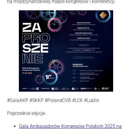
na międzynarodowej mapie kongresów i konferencji.
#GalaAKP #SKKP #PolandCVB #LCK #Lublin
Poprzednie edycje:
Gala Ambasadorów Kongresów Polskich 2025 na