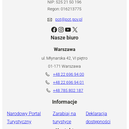
NIP: 525 21 50 196
Regon: 016213775
pot@pot.gov.pl
Facebook
Instagram
YouTube
X
Nasze biuro
Warszawa
ul. Młynarska 42, VI piętro
01-171 Warszawa
+48 22 696 94 00
+48 22 696 94 01
+48 785 802 187
Informacje
Narodowy Portal
Zarabiaj na
Deklaracja
Turystyczny
turystyce
dostępności