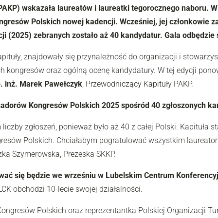
P) wskazała laureatów i laureatki tegorocznego naboru. W d
resów Polskich nowej kadencji. Wcześniej, jej członkowie z
ji (2025) zebranych zostało aż 40 kandydatur. Gala odbędzie 
apituły, znajdowały się przynależność do organizacji i stowar
ch kongresów oraz ogólną ocenę kandydatury. W tej edycji pon
b. inż. Marek Pawełczyk
, Przewodniczący Kapituły PAKP.
sadorów Kongresów Polskich 2025 spośród 40 zgłoszonych ka
czby zgłoszeń, ponieważ było aż 40 z całej Polski. Kapituła 
ów Polskich. Chciałabym pogratulować wszystkim laureatom i
zka Szymerowska, Prezeska SKKP.
ać się będzie we wrześniu w Lubelskim Centrum Konferency
LCK obchodzi 10-lecie swojej działalności.
gresów Polskich oraz reprezentantka Polskiej Organizacji Turys