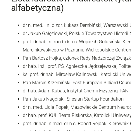
alfabetyczna)
dr n. med. i n. o zdr. Łukasz Dembiński, Warszawsk
dr Jakub Gałęziowski, Polskie Towarzystwo Historii
prof. dr hab. n. med. dr h.c. Wojciech Golusiński, Ki
Marcinkowskiego w Poznaniu Wielkopolskie Centrum
Pan Bartosz Hojka, członek Rady Nadzorczej Zwią
dr hab. inż., prof. PŚ, Agnieszka Jędrzejewska, Polit
ks. prof. dr hab. Mirosław Kalinowski, Katolicki Uniw
Pan Marcin Krzemiński, East European Billiard Counc
dr hab. Adam Kubas, Instytut Chemii Fizycznej PAN
Pan Jakub Nagórski, Silesian Startup Foundation
dr n. med. Lidia Popek, Mazowieckie Centrum Neurop
dr hab. prof. KUL Beata Piskorska, Katolicki Uniwersy
prof. dr hab. n.med. dr h.c. Robert Rejdak, Kierownik 