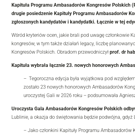
Kapituła Programu Ambasadorów Kongresów Polskich (PAK
drugie posiedzenie Kapituły Programu Ambasadorów Kong
zgłoszonych kandydatów i kandydatki. Łącznie w tej edyc
Wśród kryteriów ocen, jakie brali pod uwagę członkowie K
kongresów, w tym także działań legacy, liczbę planowany
Kongresów Polskich. Obradom przewodniczył
prof. dr ha
Kapituła wybrała łącznie 23. nowych honorowych Amba
– Tegoroczna edycja była wyjątkowa pod względem li
zostało 23 nowych honorowych Ambasadorów Kongres
uroczystej Gali w 2026 roku – podsumowała Agnies
Uroczysta Gala Ambasadorów Kongresów Polskich odbyw
Lublinie, a okazja do świętowania będzie podwójna, gdyż 
– Jako członkini Kapituły Programu Ambasadorów Kon