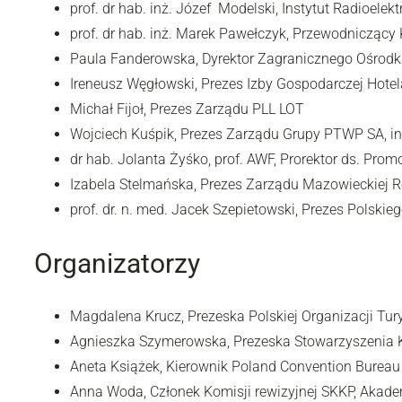
prof. dr hab. inż. Józef Modelski, Instytut Radioele
prof. dr hab. inż. Marek Pawełczyk, Przewodniczący K
Paula Fanderowska, Dyrektor Zagranicznego Ośrodk
Ireneusz Węgłowski, Prezes Izby Gospodarczej Hote
Michał Fijoł, Prezes Zarządu PLL LOT
Wojciech Kuśpik, Prezes Zarządu Grupy PTWP SA, in
dr hab. Jolanta Żyśko, prof. AWF, Prorektor ds. P
Izabela Stelmańska, Prezes Zarządu Mazowieckiej R
prof. dr. n. med. Jacek Szepietowski, Prezes Polsk
Organizatorzy
Magdalena Krucz, Prezeska Polskiej Organizacji Tur
Agnieszka Szymerowska, Prezeska Stowarzyszenia K
Aneta Książek, Kierownik Poland Convention Burea
Anna Woda, Członek Komisji rewizyjnej SKKP, Akad