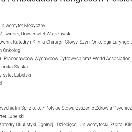
i Uniwersytet Medyczny
 Mówionej, Uniwersytet Warszawski
erownik Katedry i Kliniki Chirurgii Głowy, Szyi i Onkologii Laryn
 Onkologii
zku Pracodawców Wydawców Cyfrowych oraz World Association 
echnika Śląska
ersytet Lubelski
il
sychiatrii Sp. z o. o. / Polskie Stowarzyszenie Zdrowia Psychi
tet Lubelski
Katedry Okulistyki Ogólnej i Dziecięcej, Uniwersytecki Szpital Kli