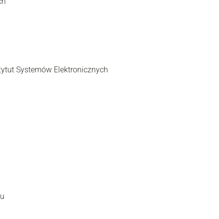
ch
nstytut Systemów Elektronicznych
ku