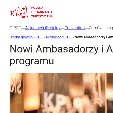
Przejdź
do
treści
O POT
Aktualności
Projekty
Convention
Zamówienia p
Strona główna
»
PCB
»
Aktualności PCB
»
Nowi Ambasadorzy i Am
Nowi Ambasadorzy i A
programu