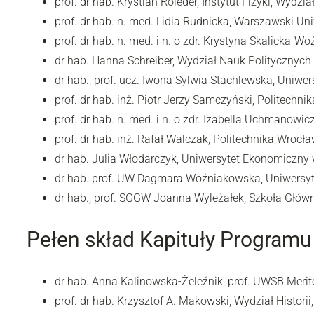
prof. dr hab. Krystian Roleder, Instytut Fizyki, Wyd
prof. dr hab. n. med. Lidia Rudnicka, Warszawski U
prof. dr hab. n. med. i n. o zdr. Krystyna Skalicka-
dr hab. Hanna Schreiber, Wydział Nauk Polityczny
dr hab., prof. ucz. Iwona Sylwia Stachlewska, Uniwer
prof. dr hab. inż. Piotr Jerzy Samczyński, Politech
prof. dr hab. n. med. i n. o zdr. Izabella Uchmanow
prof. dr hab. inż. Rafał Walczak, Politechnika Wrocł
dr hab. Julia Włodarczyk, Uniwersytet Ekonomiczny
dr hab. prof. UW Dagmara Woźniakowska, Uniwersy
dr hab., prof. SGGW Joanna Wyleżałek, Szkoła Głó
Pełen skład Kapituły Program
dr hab. Anna Kalinowska-Żeleźnik, prof. UWSB Meri
prof. dr hab. Krzysztof A. Makowski, Wydział Histor