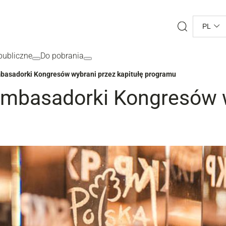
Search
PL
ubliczne
Do pobrania
basadorki Kongresów wybrani przez kapitułę programu
mbasadorki Kongresów wy