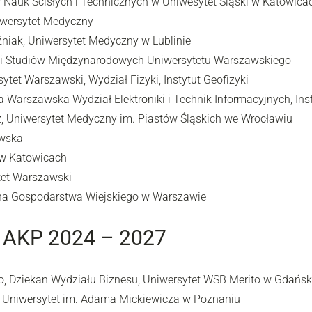
ział Nauk Ścisłych i Technicznych w Uniwesytet Śląski w Katowica
niwersytet Medyczny
Woźniak, Uniwersytet Medyczny w Lublinie
ch i Studiów Międzynarodowych Uniwersytetu Warszawskiego
sytet Warszawski, Wydział Fizyki, Instytut Geofizyki
nika Warszawska Wydział Elektroniki i Technik Informacyjnych, I
icz, Uniwersytet Medyczny im. Piastów Śląskich we Wrocławiu
awska
 w Katowicach
tet Warszawski
wna Gospodarstwa Wiejskiego w Warszawie
u AKP 2024 – 2027
to, Dziekan Wydziału Biznesu, Uniwersytet WSB Merito w Gdańs
ii, Uniwersytet im. Adama Mickiewicza w Poznaniu