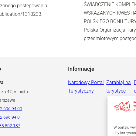
ŚWIADCZENIE KOMPLE
dzonego postępowania::
WSKAZANYCH KWESTIA
ublication/1318233.
POLSKIEGO BONU TURYS
Polska Organizacja Tury
przedmiotowym postępow
o
Informacje
wa
Narodowy Portal
Zarabiaj na
Turystyczny
turystyce
ska 42, VI piętro
arszawa
2 696 94 00
2 696 94 01
85 802 187
W portalu www
aby korzystan