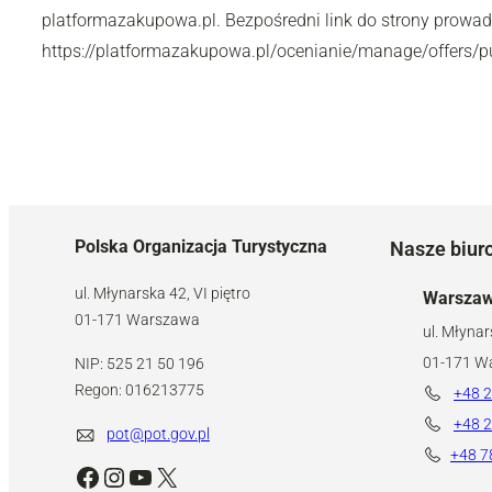
platformazakupowa.pl. Bezpośredni link do strony prowa
https://platformazakupowa.pl/ocenianie/manage/offers/p
Polska Organizacja Turystyczna
Nasze biur
ul. Młynarska 42, VI piętro
Warsza
01-171 Warszawa
ul. Młynar
01-171 W
NIP: 525 21 50 196
Regon: 016213775
+48 2
+48 2
pot@pot.gov.pl
+48 7
Facebook
Instagram
YouTube
X