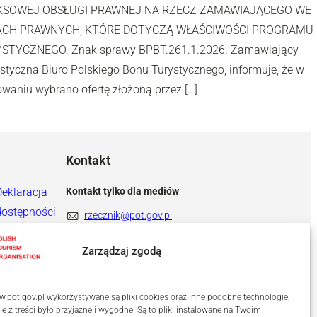
KSOWEJ OBSŁUGI PRAWNEJ NA RZECZ ZAMAWIAJĄCEGO WE
CH PRAWNYCH, KTÓRE DOTYCZĄ WŁAŚCIWOŚCI PROGRAMU
TYCZNEGO. Znak sprawy BPBT.261.1.2026. Zamawiający –
styczna Biuro Polskiego Bonu Turystycznego, informuje, że w
aniu wybrano ofertę złożoną przez […]
Kontakt
Deklaracja
Kontakt tylko dla mediów
dostępności
rzecznik@pot.gov.pl
+ 48 571 022 313
Zarządzaj zgodą
.pot.gov.pl wykorzystywane są pliki cookies oraz inne podobne technologie,
ie z treści było przyjazne i wygodne. Są to pliki instalowane na Twoim