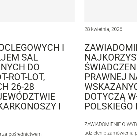
28 kwietnia, 2026
OCLEGOWYCH I
ZAWIADOMI
JEM SAL
NAJKORZYST
DNYCH DO
ŚWIADCZEN
-ROT-LOT,
PRAWNEJ N
H 26-28
WSKAZANYC
OJEWÓDZTWIE
DOTYCZĄ W
KARKONOSZY I
POLSKIEGO
ZAWIADOMIENIE O WYB
udzielenie zamówienia 
e za pośrednictwem