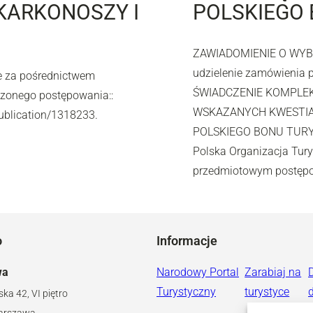
KARKONOSZY I
POLSKIEGO
ZAWIADOMIENIE O WYB
udzielenie zamówienia 
e za pośrednictwem
ŚWIADCZENIE KOMPLE
dzonego postępowania::
WSKAZANYCH KWESTIA
ublication/1318233.
POLSKIEGO BONU TURYS
Polska Organizacja Tury
przedmiotowym postępow
o
Informacje
wa
Narodowy Portal
Zarabiaj na
Turystyczny
turystyce
ska 42, VI piętro