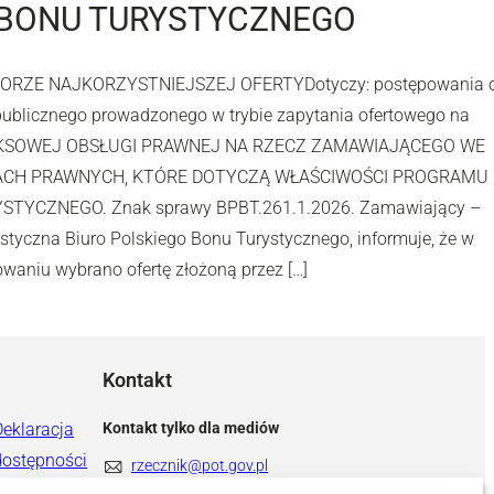
 BONU TURYSTYCZNEGO
ORZE NAJKORZYSTNIEJSZEJ OFERTYDotyczy: postępowania 
publicznego prowadzonego w trybie zapytania ofertowego na
KSOWEJ OBSŁUGI PRAWNEJ NA RZECZ ZAMAWIAJĄCEGO WE
CH PRAWNYCH, KTÓRE DOTYCZĄ WŁAŚCIWOŚCI PROGRAMU
TYCZNEGO. Znak sprawy BPBT.261.1.2026. Zamawiający –
styczna Biuro Polskiego Bonu Turystycznego, informuje, że w
aniu wybrano ofertę złożoną przez […]
Kontakt
Deklaracja
Kontakt tylko dla mediów
dostępności
rzecznik@pot.gov.pl