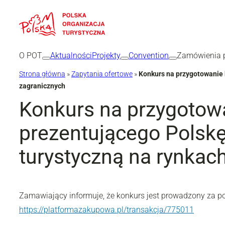
Przejdź
do
treści
O POT
Aktualności
Projekty
Convention
Zamówienia p
Strona główna
»
Zapytania ofertowe
»
Konkurs na przygotowanie 
zagranicznych
Konkurs na przygotow
prezentującego Polskę
turystyczną na rynkac
Zamawiający informuje, że konkurs jest prowadzony za p
https://platformazakupowa.pl/transakcja/775011