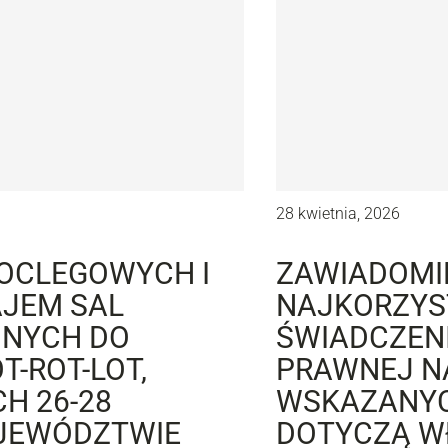
28 kwietnia, 2026
OCLEGOWYCH I
ZAWIADOMI
JEM SAL
NAJKORZYST
DNYCH DO
ŚWIADCZEN
-ROT-LOT,
PRAWNEJ N
H 26-28
WSKAZANYC
OJEWÓDZTWIE
DOTYCZĄ W