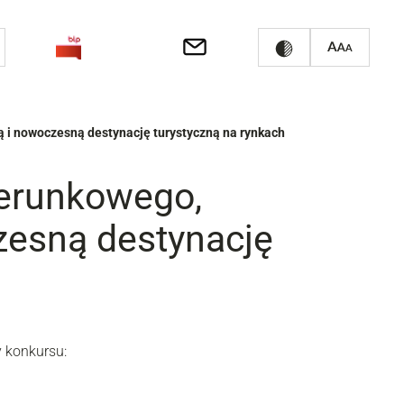
ą i nowoczesną destynację turystyczną na rynkach
zerunkowego,
zesną destynację
 konkursu: