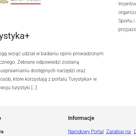
Incentiv
organiz
Sportu 
przyjaz
rystyka+
mogą wziąć udział w badaniu opinii prowadzonym
ycznego. Zebrane odpowiedzi zostaną
 usprawnianiu dostępnych narzędzi oraz
osób, które korzystają z portalu Turystyka+ w
oju turystyki […]
o
Informacje
wa
Narodowy Portal
Zarabiaj na