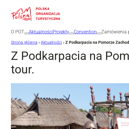
Przejdź
do
treści
O POT
Aktualności
Projekty
Convention
Zamówienia p
Strona główna
»
Aktualności
»
Z Podkarpacia na Pomorze Zachodn
Z Podkarpacia na Pomo
tour.