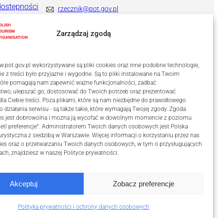
dostępności
rzecznik@pot.gov.pl
+ 48 571 022 313
Zarządzaj zgodą
.pot.gov.pl wykorzystywane są pliki cookies oraz inne podobne technologie,
ie z treści było przyjazne i wygodne. Są to pliki instalowane na Twoim
które pomagają nam zapewnić ważne funkcjonalności, zadbać
stwo, ulepszać go, dostosować do Twoich potrzeb oraz prezentować
a Ciebie treści. Poza plikami, które są nam niezbędne do prawidłowego
o działania serwisu - są także takie, które wymagają Twojej zgody. Zgoda
kies jest dobrowolna i można ją wycofać w dowolnym momencie z poziomu
etl preferencje”. Administratorem Twoich danych osobowych jest Polska
urystyczna z siedzibą w Warszawie. Więcej informacji o korzystaniu przez nas
ies oraz o przetwarzaniu Twoich danych osobowych, w tym o przysługujących
ach, znajdziesz w naszej
Polityce prywatności
.
Akceptuj
Zobacz preferencje
ości
Polityka prywatności i ochrony danych osobowych