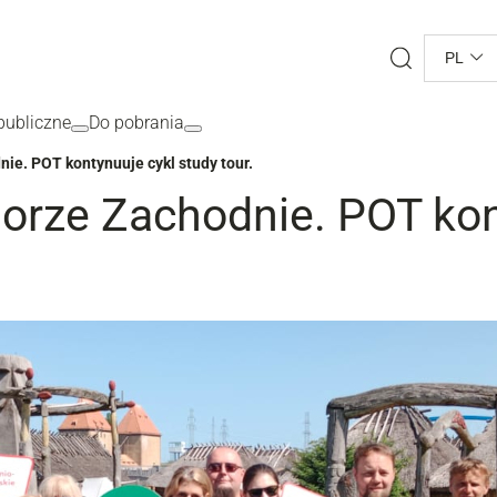
Search
PL
ubliczne
Do pobrania
ie. POT kontynuuje cykl study tour.
rze Zachodnie. POT kon