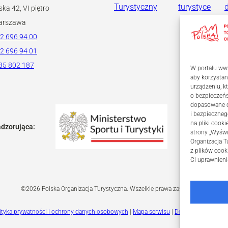
Turystyczny
turystyce
ska 42, VI piętro
arszawa
2 696 94 00
2 696 94 01
85 802 187
W portalu www
aby korzystan
urządzeniu, 
o bezpieczeń
dopasowane dl
i bezpieczneg
na pliki coo
adzorująca:
strony „Wyświ
Organizacja T
z plików cook
Ci uprawnieni
©2026 Polska Organizacja Turystyczna. Wszelkie prawa zastrzeżone.
ityka prywatności i ochrony danych osobowych
|
Mapa serwisu
|
Deklaracja dostępn