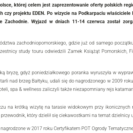
olsce, której celem jest zaprezentowanie oferty polskich re
h czy projektu EDEN. Po wizycie na Podkarpaciu właściciele b
ze Zachodnie. Wyjazd w dniach 11-14 czerwca został zor
wództwa zachodniopomorskiego, gdzie już od samego początku
estnicy study touru odwiedzili Zamek Książąt Pomorskich, F
ą bryzę, gdyż poniedziałkowego poranka wyruszyła w wypraw
otarli nad brzeg Bałtyku, udali się do nagrodzonego w 2009 r
oteli, spa & wellness zaliczyli także niezapomniany rejs katama
zu na krótką wizytę na tarasie widokowym przy ikonicznych r
zewodnik, który dzielił się ciekawostkami na temat dzielnicy u
 nagrodzone w 2017 roku Certyfikatem POT Ogrody Tematyczne H