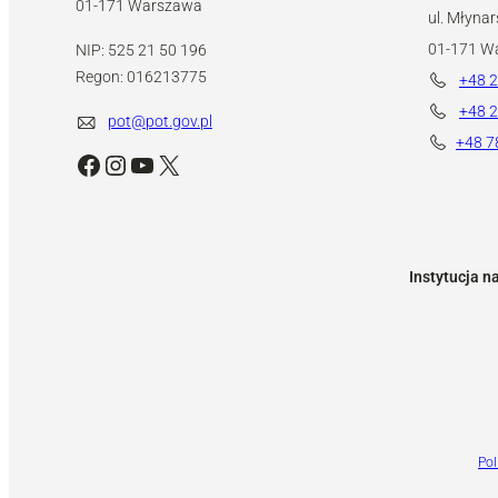
01-171 Warszawa
ul. Młynar
01-171 W
NIP: 525 21 50 196
Regon: 016213775
+48 2
+48 2
pot@pot.gov.pl
+48 7
Facebook
Instagram
YouTube
X
Instytucja n
Pol