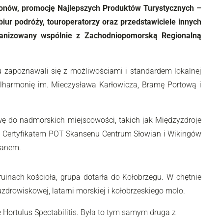
gionów, promocję Najlepszych Produktów Turystycznych –
iur podróży, touroperatorzy oraz przedstawiciele innych
ganizowany wspólnie z Zachodniopomorską Regionalną
 zapoznawali się z możliwościami i standardem lokalnej
ilharmonię im. Mieczysława Karłowicza, Bramę Portową i
ę do nadmorskich miejscowości, takich jak Międzyzdroje
oku Certyfikatem POT Skansenu Centrum Słowian i Wikingów
ranem.
uinach kościoła, grupa dotarła do Kołobrzegu. W chętnie
zdrowiskowej, latarni morskiej i kołobrzeskiego molo.
ortulus Spectabilitis. Była to tym samym druga z