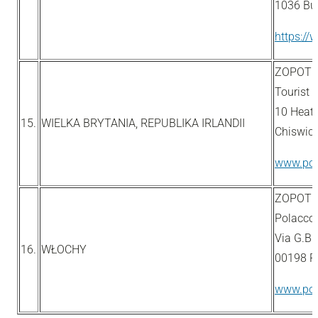
1036 Bu
https://
ZOPOT w
Tourist O
10 Heath
15.
WIELKA BRYTANIA, REPUBLIKA IRLANDII
Chiswic
www.pol
ZOPOT w
Polacco
Via G.B.M
16.
WŁOCHY
00198 
www.polo