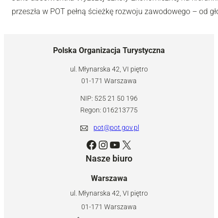
przeszła w POT pełną ścieżkę rozwoju zawodowego – od główn
Polska Organizacja Turystyczna
ul. Młynarska 42, VI piętro
01-171 Warszawa
NIP: 525 21 50 196
Regon: 016213775
pot@pot.gov.pl
Facebook
Instagram
YouTube
X
Nasze biuro
Warszawa
ul. Młynarska 42, VI piętro
01-171 Warszawa