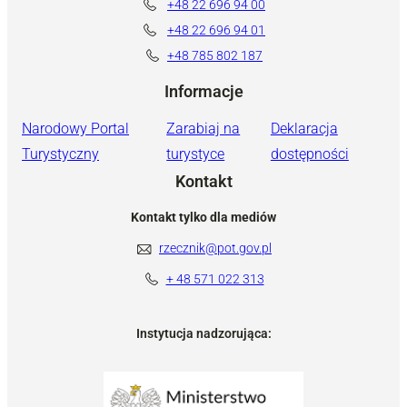
+48 22 696 94 00
+48 22 696 94 01
+48 785 802 187
Informacje
Narodowy Portal
Zarabiaj na
Deklaracja
Turystyczny
turystyce
dostępności
Kontakt
Kontakt tylko dla mediów
rzecznik@pot.gov.pl
+ 48 571 022 313
Instytucja nadzorująca: