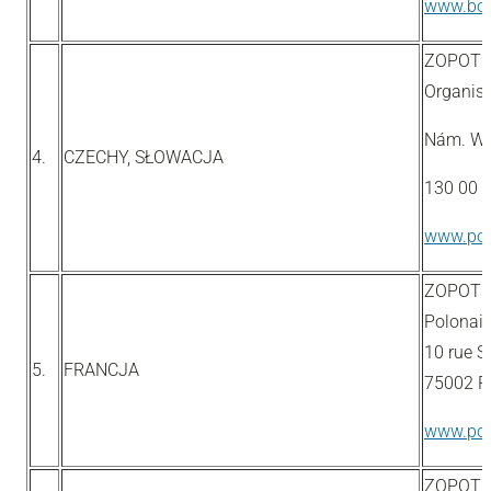
www.bol
ZOPOT w
Organisa
Nám. Wi
4.
CZECHY, SŁOWACJA
130 00 P
www.pols
ZOPOT w
Polonai
10 rue S
5.
FRANCJA
75002 P
www.polo
ZOPOT w