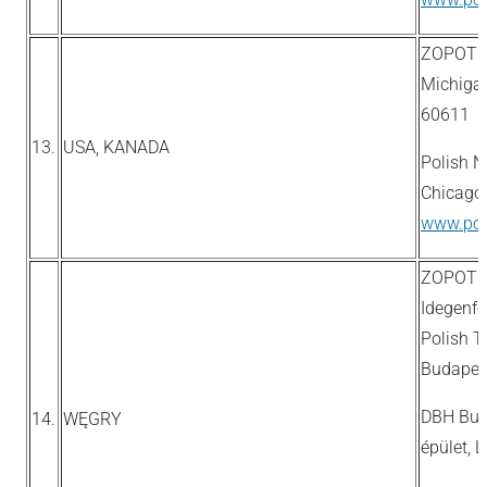
ZOPOT 
Michigan
60611
13.
USA, KANADA
Polish N
Chicago
www.pol
ZOPOT 
Idegenfo
Polish T
Budapest
DBH Bud
14.
WĘGRY
épület, 