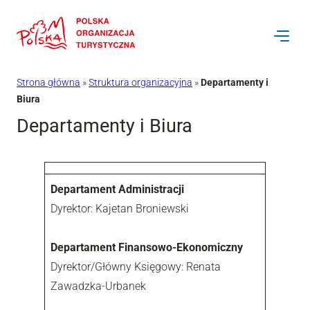
Przejdź
do
treści
Strona główna
»
Struktura organizacyjna
»
Departamenty i
Biura
Departamenty i Biura
Departament Administracji
Dyrektor: Kajetan Broniewski
Departament Finansowo-Ekonomiczny
Dyrektor/Główny Księgowy: Renata
Zawadzka-Urbanek