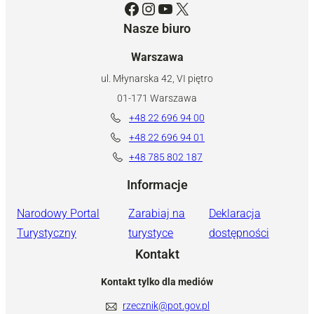
Facebook
Instagram
YouTube
X
Nasze biuro
Warszawa
ul. Młynarska 42, VI piętro
01-171 Warszawa
+48 22 696 94 00
+48 22 696 94 01
+48 785 802 187
Informacje
Narodowy Portal
Zarabiaj na
Deklaracja
Turystyczny
turystyce
dostępności
Kontakt
Kontakt tylko dla mediów
rzecznik@pot.gov.pl