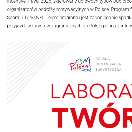
Incentive Travel 2026, skierowany do dwóch typów odbiorców
organizatorów podróży motywacyjnych w Polsce. Program fi
Sportu i Turystyki. Celem programu jest zapobieganie spadk
przyjazdów turystów zagranicznych do Polski poprzez inten