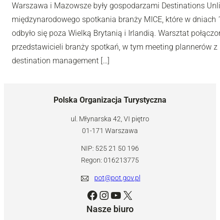
Warszawa i Mazowsze były gospodarzami Destinations Unl
międzynarodowego spotkania branży MICE, które w dniach 10
odbyło się poza Wielką Brytanią i Irlandią. Warsztat połą
przedstawicieli branży spotkań, w tym meeting plannerów z 
destination management […]
Polska Organizacja Turystyczna
ul. Młynarska 42, VI piętro
01-171 Warszawa
NIP: 525 21 50 196
Regon: 016213775
pot@pot.gov.pl
Facebook
Instagram
YouTube
X
Nasze biuro