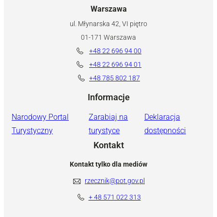
Warszawa
ul. Młynarska 42, VI piętro
01-171 Warszawa
+48 22 696 94 00
+48 22 696 94 01
+48 785 802 187
Informacje
Narodowy Portal
Zarabiaj na
Deklaracja
Turystyczny
turystyce
dostępności
Kontakt
Kontakt tylko dla mediów
rzecznik@pot.gov.pl
+ 48 571 022 313