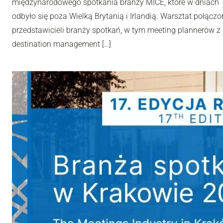
międzynarodowego spotkania branży MICE, które w dniach 10
odbyło się poza Wielką Brytanią i Irlandią. Warsztat połą
przedstawicieli branży spotkań, w tym meeting plannerów z 
destination management […]