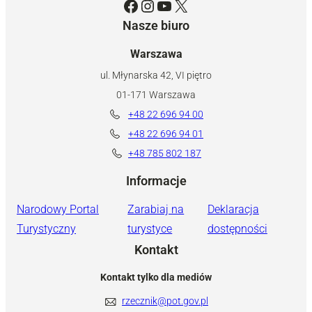
Facebook
Instagram
YouTube
X
Nasze biuro
Warszawa
ul. Młynarska 42, VI piętro
01-171 Warszawa
+48 22 696 94 00
+48 22 696 94 01
+48 785 802 187
Informacje
Narodowy Portal
Zarabiaj na
Deklaracja
Turystyczny
turystyce
dostępności
Kontakt
Kontakt tylko dla mediów
rzecznik@pot.gov.pl