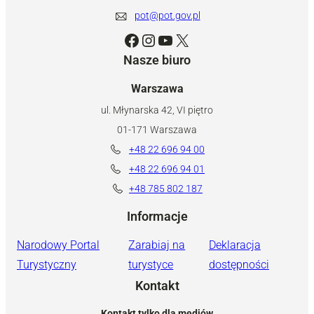
pot@pot.gov.pl
Facebook
Instagram
YouTube
X
Nasze biuro
Warszawa
ul. Młynarska 42, VI piętro
01-171 Warszawa
+48 22 696 94 00
+48 22 696 94 01
+48 785 802 187
Informacje
Narodowy Portal
Zarabiaj na
Deklaracja
Turystyczny
turystyce
dostępności
Kontakt
Kontakt tylko dla mediów