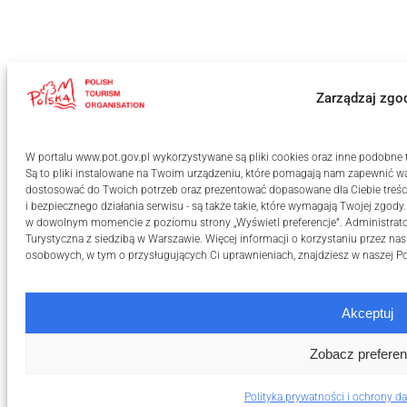
Zarządzaj zgo
W portalu www.pot.gov.pl wykorzystywane są pliki cookies oraz inne podobne te
Są to pliki instalowane na Twoim urządzeniu, które pomagają nam zapewnić wa
dostosować do Twoich potrzeb oraz prezentować dopasowane dla Ciebie treści
i bezpiecznego działania serwisu - są także takie, które wymagają Twojej zgody
w dowolnym momencie z poziomu strony „Wyświetl preferencje”. Administrat
Turystyczna z siedzibą w Warszawie. Więcej informacji o korzystaniu przez na
osobowych, w tym o przysługujących Ci uprawnieniach, znajdziesz w naszej
Po
Akceptuj
Zobacz preferen
Polityka prywatności i ochrony 