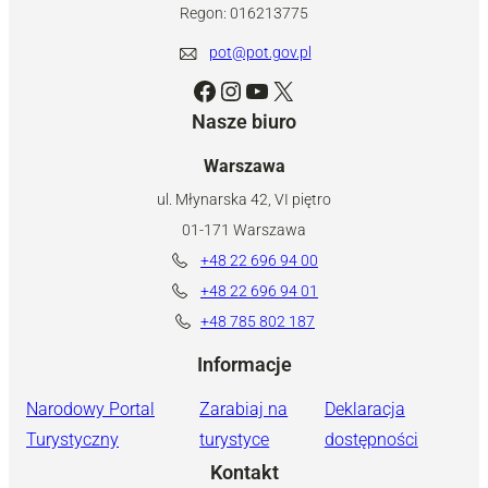
Regon: 016213775
pot@pot.gov.pl
Facebook
Instagram
YouTube
X
Nasze biuro
Warszawa
ul. Młynarska 42, VI piętro
01-171 Warszawa
+48 22 696 94 00
+48 22 696 94 01
+48 785 802 187
Informacje
Narodowy Portal
Zarabiaj na
Deklaracja
Turystyczny
turystyce
dostępności
Kontakt