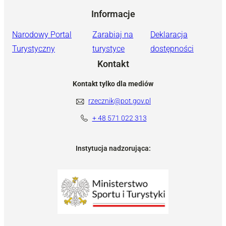
Informacje
Narodowy Portal
Zarabiaj na
Deklaracja
Turystyczny
turystyce
dostępności
Kontakt
Kontakt tylko dla mediów
rzecznik@pot.gov.pl
+ 48 571 022 313
Instytucja nadzorująca: