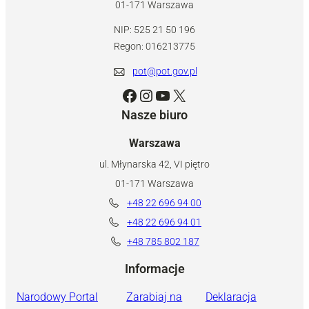
01-171 Warszawa
NIP: 525 21 50 196
Regon: 016213775
pot@pot.gov.pl
Facebook
Instagram
YouTube
X
Nasze biuro
Warszawa
ul. Młynarska 42, VI piętro
01-171 Warszawa
+48 22 696 94 00
+48 22 696 94 01
+48 785 802 187
Informacje
Narodowy Portal
Zarabiaj na
Deklaracja