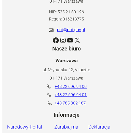
01-171 Warszawa
NIP: 525 21 50 196
Regon: 016213775
pot@pot.gov.pl
Facebook
Instagram
YouTube
X
Nasze biuro
Warszawa
ul. Młynarska 42, VI piętro
01-171 Warszawa
+48 22 696 94 00
+48 22 696 94 01
+48 785 802 187
Informacje
Narodowy Portal
Zarabiaj na
Deklaracja