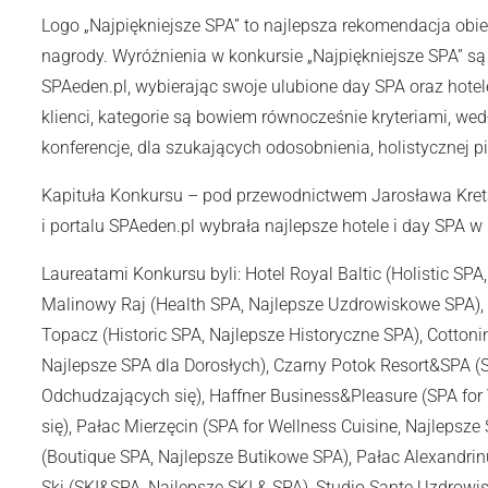
Logo „Najpiękniejsze SPA” to najlepsza rekomendacja obi
nagrody. Wyróżnienia w konkursie „Najpiękniejsze SPA” są
SPAeden.pl, wybierając swoje ulubione day SPA oraz hotele 
klienci, kategorie są bowiem równocześnie kryteriami, wedł
konferencje, dla szukających odosobnienia, holistycznej 
Kapituła Konkursu – pod przewodnictwem Jarosława Kreta 
i portalu SPAeden.pl wybrała najlepsze hotele i day SPA w
Laureatami Konkursu byli: Hotel Royal Baltic (Holistic SPA,
Malinowy Raj (Health SPA, Najlepsze Uzdrowiskowe SPA), 
Topacz (Historic SPA, Najlepsze Historyczne SPA), Cottoni
Najlepsze SPA dla Dorosłych), Czarny Potok Resort&SPA (S
Odchudzających się), Haffner Business&Pleasure (SPA for
się), Pałac Mierzęcin (SPA for Wellness Cuisine, Najlepsz
(Boutique SPA, Najlepsze Butikowe SPA), Pałac Alexandr
Ski (SKI&SPA, Najlepsze SKI & SPA), Studio Sante Uzdrowi