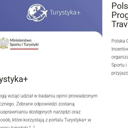
Pols
Prog
Trav
Polska 
Incentiv
organiz
Sportu 
przyjaz
rystyka+
mogą wziąć udział w badaniu opinii prowadzonym
ycznego. Zebrane odpowiedzi zostaną
 usprawnianiu dostępnych narzędzi oraz
osób, które korzystają z portalu Turystyka+ w
oju turystyki […]