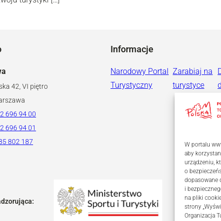
o
Informacje
wa
Narodowy Portal
Zarabiaj na
Turystyczny
turystyce
ska 42, VI piętro
arszawa
2 696 94 00
2 696 94 01
85 802 187
W portalu www
aby korzystan
urządzeniu, 
o bezpieczeń
dopasowane dl
i bezpieczneg
na pliki coo
adzorująca:
strony „Wyświ
Organizacja T