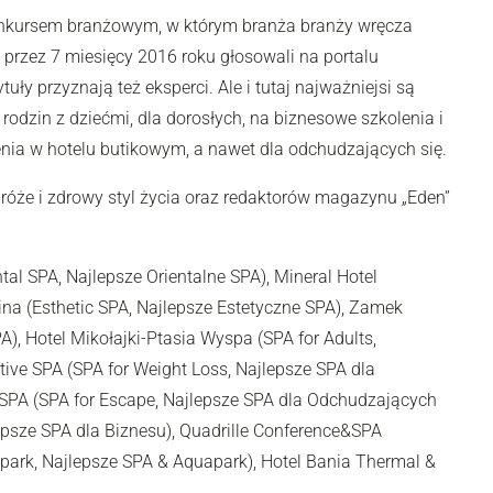
 konkursem branżowym, w którym branża branży wręcza
 przez 7 miesięcy 2016 roku głosowali na portalu
ły przyznają też eksperci. Ale i tutaj najważniejsi są
 rodzin z dziećmi, dla dorosłych, na biznesowe szkolenia i
zenia w hotelu butikowym, a nawet dla odchudzających się.
óże i zdrowy styl życia oraz redaktorów magazynu „Eden”
ntal SPA, Najlepsze Orientalne SPA), Mineral Hotel
na (Esthetic SPA, Najlepsze Estetyczne SPA), Zamek
), Hotel Mikołajki-Ptasia Wyspa (SPA for Adults,
tive SPA (SPA for Weight Loss, Najlepsze SPA dla
s&SPA (SPA for Escape, Najlepsze SPA dla Odchudzających
lepsze SPA dla Biznesu), Quadrille Conference&SPA
park, Najlepsze SPA & Aquapark), Hotel Bania Thermal &