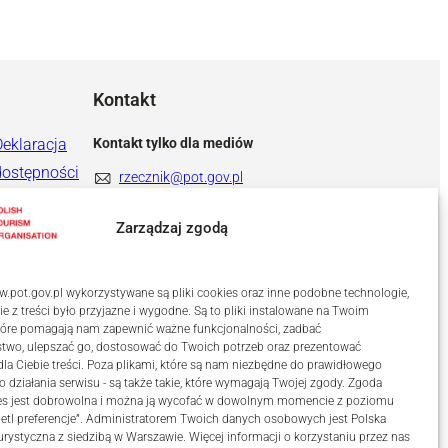
Kontakt
Deklaracja
Kontakt tylko dla mediów
dostępności
rzecznik@pot.gov.pl
+ 48 571 022 313
Zarządzaj zgodą
.pot.gov.pl wykorzystywane są pliki cookies oraz inne podobne technologie,
ie z treści było przyjazne i wygodne. Są to pliki instalowane na Twoim
które pomagają nam zapewnić ważne funkcjonalności, zadbać
stwo, ulepszać go, dostosować do Twoich potrzeb oraz prezentować
a Ciebie treści. Poza plikami, które są nam niezbędne do prawidłowego
o działania serwisu - są także takie, które wymagają Twojej zgody. Zgoda
kies jest dobrowolna i można ją wycofać w dowolnym momencie z poziomu
etl preferencje”. Administratorem Twoich danych osobowych jest Polska
urystyczna z siedzibą w Warszawie. Więcej informacji o korzystaniu przez nas