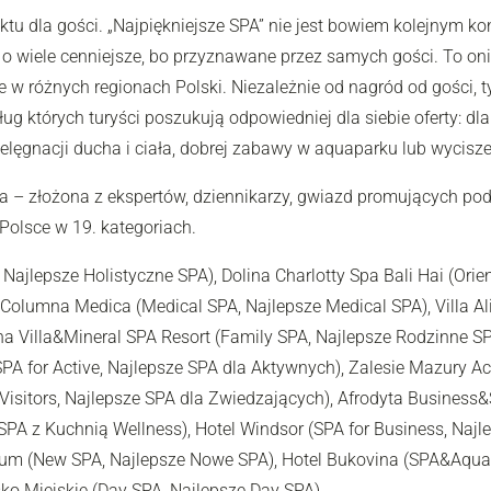
ektu dla gości. „Najpiękniejsze SPA” nie jest bowiem kolejnym
 o wiele cenniejsze, bo przyznawane przez samych gości. To oni
w różnych regionach Polski. Niezależnie od nagród od gości, tytu
ug których turyści poszukują odpowiedniej dla siebie oferty: dla
pielęgnacji ducha i ciała, dobrej zabawy w aquaparku lub wycis
– złożona z ekspertów, dziennikarzy, gwiazd promujących podr
 Polsce w 19. kategoriach.
 Najlepsze Holistyczne SPA), Dolina Charlotty Spa Bali Hai (Orie
Columna Medica (Medical SPA, Najlepsze Medical SPA), Villa Ali
na Villa&Mineral SPA Resort (Family SPA, Najlepsze Rodzinne SPA
PA for Active, Najlepsze SPA dla Aktywnych), Zalesie Mazury Ac
 Visitors, Najlepsze SPA dla Zwiedzających), Afrodyta Busines
e SPA z Kuchnią Wellness), Hotel Windsor (SPA for Business, Naj
inum (New SPA, Najlepsze Nowe SPA), Hotel Bukovina (SPA&Aqua
sko Miejskie (Day SPA, Najlepsze Day SPA).