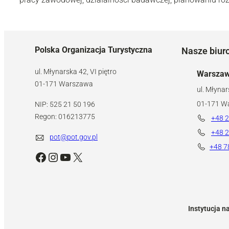
Polska Organizacja Turystyczna
Nasze biur
ul. Młynarska 42, VI piętro
Warsza
01-171 Warszawa
ul. Młynar
01-171 W
NIP: 525 21 50 196
Regon: 016213775
+48 2
+48 2
pot@pot.gov.pl
+48 7
Facebook
Instagram
YouTube
X
Instytucja n