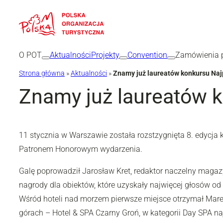
Przejdź
do
treści
O POT
Aktualności
Projekty
Convention
Zamówienia p
Strona główna
»
Aktualności
»
Znamy już laureatów konkursu Naj
Znamy już laureatów 
11 stycznia w Warszawie została rozstzygnięta 8. edycja
Patronem Honorowym wydarzenia.
Galę poprowadził Jarosław Kret, redaktor naczelny magaz
nagrody dla obiektów, które uzyskały najwięcej głosów od
Wśród hoteli nad morzem pierwsze miejsce otrzymał Maren
górach – Hotel & SPA Czarny Groń, w kategorii Day SPA 