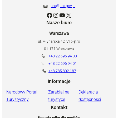
pot@pot.gov.pl
Facebook
Instagram
YouTube
X
Nasze biuro
Warszawa
ul. Młynarska 42, VI piętro
01-171 Warszawa
+48 22 696 94 00
+48 22 696 94 01
+48 785 802 187
Informacje
Narodowy Portal
Zarabiaj na
Deklaracja
Turystyczny
turystyce
dostępności
Kontakt
Kontakt tylko dla mediów