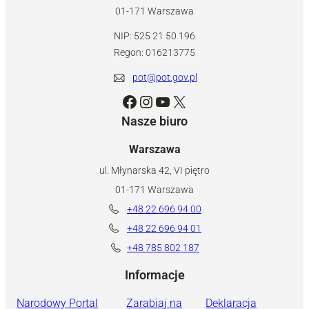
01-171 Warszawa
NIP: 525 21 50 196
Regon: 016213775
pot@pot.gov.pl
Facebook
Instagram
YouTube
X
Nasze biuro
Warszawa
ul. Młynarska 42, VI piętro
01-171 Warszawa
+48 22 696 94 00
+48 22 696 94 01
+48 785 802 187
Informacje
Narodowy Portal
Zarabiaj na
Deklaracja