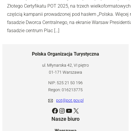
Złotego Certyfikatu POT 2025, na trzech wielkoformatowyc
częścią kampanii prowadzonej pod hasłem „Polska. Więcej n
fasadzie Dworca Centralnego, na ekranie Warsaw Presidentia
fasadzie centrum Plac […]
Polska Organizacja Turystyczna
ul. Młynarska 42, VI piętro
01-171 Warszawa
NIP: 525 21 50 196
Regon: 016213775
pot@pot.gov.pl
Facebook
Instagram
YouTube
X
Nasze biuro
Warszawa