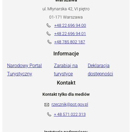
ul. Młynarska 42, VI piętro
01-171 Warszawa
+48 22 696 94 00
+48 22 696 94 01
+48 785 802 187
Informacje
Narodowy Portal
Zarabiaj na
Deklaracja
Turystyczny
turystyce
dostępności
Kontakt
Kontakt tylko dla mediów
rzecznik@pot.gov.pl
+ 48 571 022 313