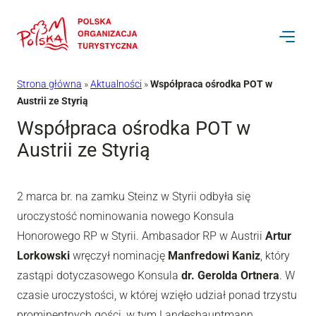
Przejdź
do
treści
Strona główna
»
Aktualności
»
Współpraca ośrodka POT w
Austrii ze Styrią
Współpraca ośrodka POT w
Austrii ze Styrią
2 marca br. na zamku Steinz w Styrii odbyła się
uroczystość nominowania nowego Konsula
Honorowego RP w Styrii. Ambasador RP w Austrii
Artur
Lorkowski
wręczył nominację
Manfredowi Kaniz
, który
zastąpi dotyczasowego Konsula
dr. Gerolda Ortnera
. W
czasie uroczystości, w której wzięło udział ponad trzystu
prominentnych gości, w tym Landeshauptmann