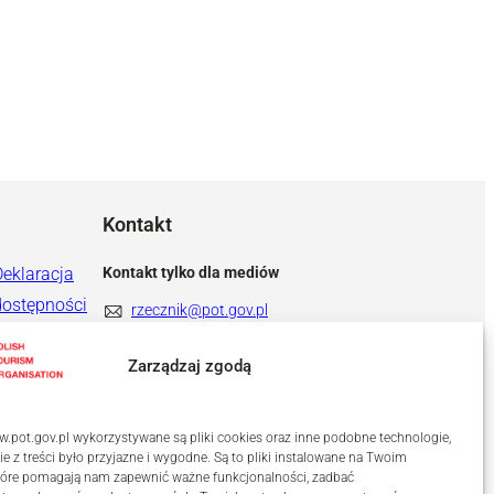
Kontakt
Deklaracja
Kontakt tylko dla mediów
dostępności
rzecznik@pot.gov.pl
+ 48 571 022 313
Zarządzaj zgodą
.pot.gov.pl wykorzystywane są pliki cookies oraz inne podobne technologie,
ie z treści było przyjazne i wygodne. Są to pliki instalowane na Twoim
które pomagają nam zapewnić ważne funkcjonalności, zadbać