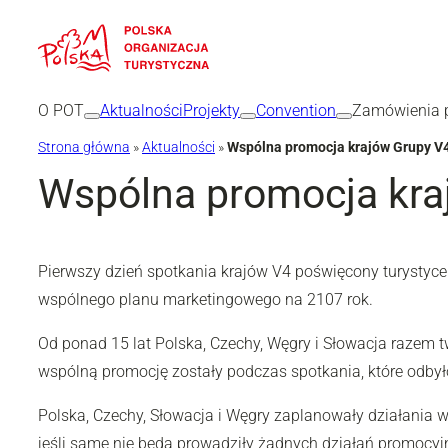
Przejdź
do
treści
O POT
Aktualności
Projekty
Convention
Zamówienia p
Strona główna
»
Aktualności
»
Wspólna promocja krajów Grupy V
Wspólna promocja kra
Pierwszy dzień spotkania krajów V4 poświęcony turystyce
wspólnego planu marketingowego na 2107 rok.
Od ponad 15 lat Polska, Czechy, Węgry i Słowacja razem tw
wspólną promocję zostały podczas spotkania, które odbył
Polska, Czechy, Słowacja i Węgry zaplanowały działania 
jeśli same nie będą prowadziły żadnych działań promocy