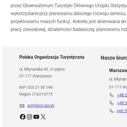
przez Obserwatorium Turystyki Głównego Urzędu Statyst
wykorzystane przy planowaniu dalszego rozwoju serwisu,
projektowaniu nowych funkcji. Ankieta jest skierowana do 
pracy zawodowej, działalności badawczej, planowaniu rozw
Polska Organizacja Turystyczna
Nasze biur
ul. Młynarska 42, VI piętro
Warsza
01-171 Warszawa
ul. Młynar
01-171 W
NIP: 525 21 50 196
Regon: 016213775
+48 2
+48 2
pot@pot.gov.pl
+48 7
Facebook
Instagram
YouTube
X