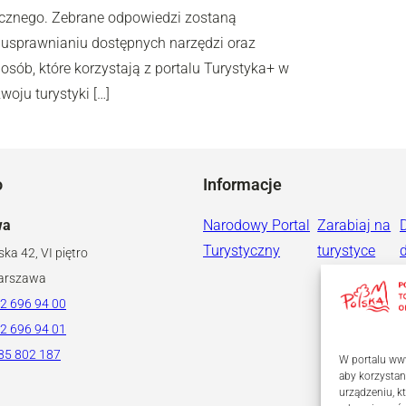
ycznego. Zebrane odpowiedzi zostaną
 usprawnianiu dostępnych narzędzi oraz
osób, które korzystają z portalu Turystyka+ w
oju turystyki […]
o
Informacje
wa
Narodowy Portal
Zarabiaj na
Turystyczny
turystyce
ska 42, VI piętro
arszawa
2 696 94 00
2 696 94 01
85 802 187
W portalu www
aby korzystan
urządzeniu, 