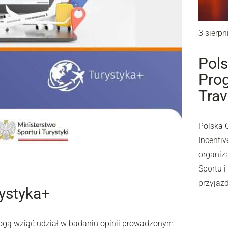
3 sierpn
Pols
Prog
Trav
Polska 
Incentiv
organiz
Sportu 
przyjaz
rystyka+
mogą wziąć udział w badaniu opinii prowadzonym