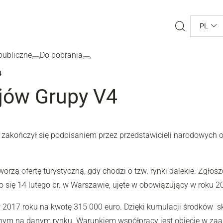
Search
PL
ubliczne
Do pobrania
4
jów Grupy V4
 zakończył się podpisaniem przez przedstawicieli narodowych 
orzą ofertę turystyczną, gdy chodzi o tzw. rynki dalekie. Zgłos
o się 14 lutego br. w Warszawie, ujęte w obowiązujący w roku 
w 2017 roku na kwotę 315 000 euro. Dzięki kumulacji środków s
jnym na danym rynku. Warunkiem współpracy jest objęcie w za