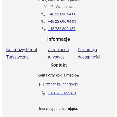
01-171 Warszawa
+48 22 696 94 00
+48 22 696 94 01
+48 785 802 187
Informacje
Narodowy Portal
Zarabiaj na
Deklaracja
Turystyczny
turystyce
dostępności
Kontakt
Kontakt tylko dla mediów
rzecznik@pot.gov.pl
+ 48 571 022 313
Instytucja nadzorująca: