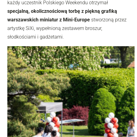
każdy uczestnik Polskiego Weekendu otrzymał
specjalną, okolicznościową torbę z piękną grafiką
warszawskich miniatur z Mini-Europe
stworzoną przez
artystkę SiXi, wypełnioną zestawem broszur,
słodkościami i gadżetami.