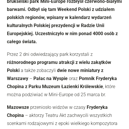
brukselski park Mini-Europe rozbłysł czerwono-białymi
barwami. Odbył się tam Weekend Polski z udziałem
polskich regionów, wpisany w kalendarz wydarzeń
kulturalnych Polskiej prezydencji w Radzie Unii
Europejskiej. Uczestniczyło w nim ponad 4000 osób z
całego świata.
Przez 2 dni odwiedzający park korzystali z
różnorodnego programu atrakcji z wielu zakątków
Polski
a także zobaczyli
dwie nowe miniatury z
Warszawy
–
Pałac na Wyspie
oraz
Pomnik Fryderyka
Chopina z Parku Muzeum Łazienki Królewskie
, które
można podziwiać w Mini-Europe od 25 marca br.
Mazowsze
przeniosło widzów w czasy
Fryderyka
Chopina
– aktorzy Teatru Akt zachwycili wszystkich
scenkami rodzajowymi z epoki wielkiego kompozytora