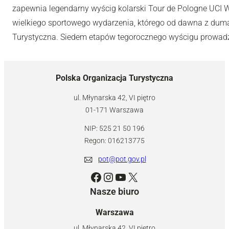
zapewnia legendarny wyścig kolarski Tour de Pologne UCI Wo
wielkiego sportowego wydarzenia, którego od dawna z dumą
Turystyczna. Siedem etapów tegorocznego wyścigu prowadzi
Polska Organizacja Turystyczna
ul. Młynarska 42, VI piętro
01-171 Warszawa
NIP: 525 21 50 196
Regon: 016213775
pot@pot.gov.pl
Facebook
Instagram
YouTube
X
Nasze biuro
Warszawa
ul. Młynarska 42, VI piętro