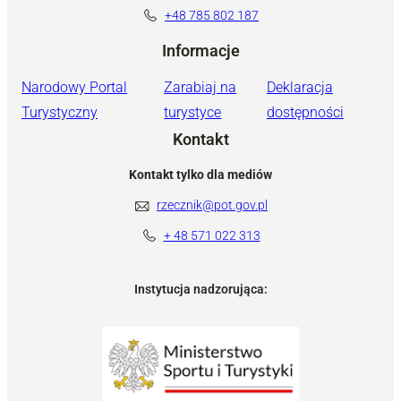
+48 785 802 187
Informacje
Narodowy Portal
Zarabiaj na
Deklaracja
Turystyczny
turystyce
dostępności
Kontakt
Kontakt tylko dla mediów
rzecznik@pot.gov.pl
+ 48 571 022 313
Instytucja nadzorująca: