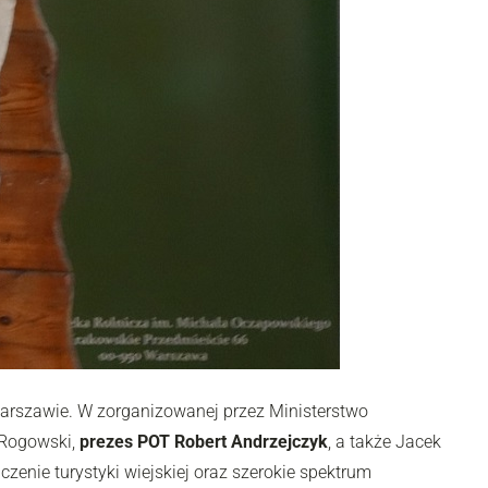
Warszawie. W zorganizowanej przez Ministerstwo
z Rogowski,
prezes POT Robert Andrzejczyk
, a także Jacek
enie turystyki wiejskiej oraz szerokie spektrum