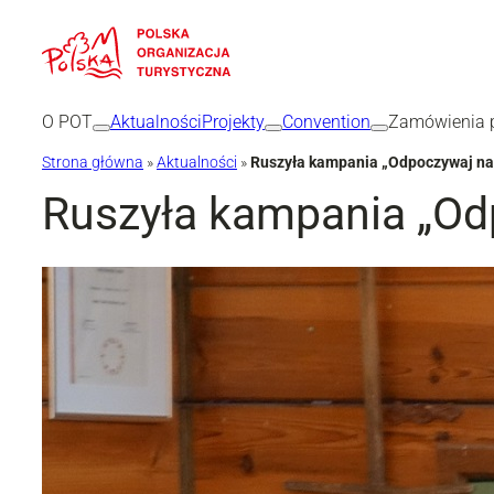
Przejdź
do
treści
O POT
Aktualności
Projekty
Convention
Zamówienia p
Strona główna
»
Aktualności
»
Ruszyła kampania „Odpoczywaj na 
Ruszyła kampania „Odp