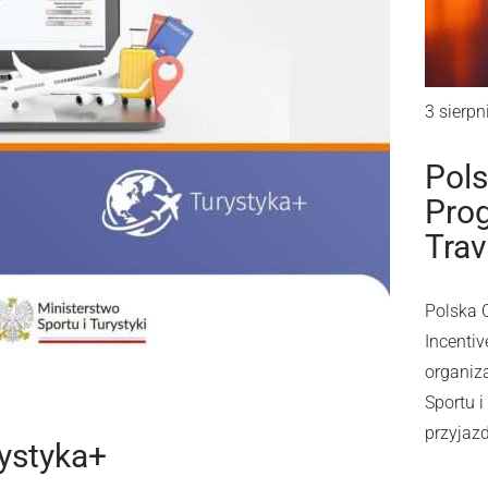
3 sierpn
Pols
Prog
Trav
Polska 
Incentiv
organiz
Sportu 
przyjaz
rystyka+