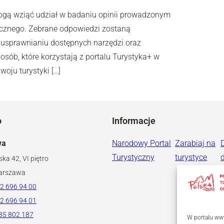
mogą wziąć udział w badaniu opinii prowadzonym
ycznego. Zebrane odpowiedzi zostaną
 usprawnianiu dostępnych narzędzi oraz
osób, które korzystają z portalu Turystyka+ w
oju turystyki […]
o
Informacje
wa
Narodowy Portal
Zarabiaj na
Turystyczny
turystyce
ska 42, VI piętro
arszawa
2 696 94 00
2 696 94 01
85 802 187
W portalu www