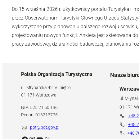
Do 15 września 2026 r. użytkownicy portalu Turystyka+ 
przez Obserwatorium Turystyki Głównego Urzędu Statyst
wykorzystane przy planowaniu dalszego rozwoju serwisu,
projektowaniu nowych funkcji. Ankieta jest skierowana do 
pracy zawodowej, działalności badawczej, planowaniu rozw
Polska Organizacja Turystyczna
Nasze biur
ul. Młynarska 42, VI piętro
Warsza
01-171 Warszawa
ul. Młynar
01-171 W
NIP: 525 21 50 196
Regon: 016213775
+48 2
+48 2
pot@pot.gov.pl
+48 7