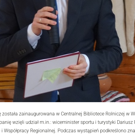
 została zainaugurowana w Centralnej Bibliotece Rolniczej w 
nię wzięli udział m.in.: wiceminister sportu i turystyki Darius
i Współpracy Regionalnej. Podczas wystąpień podkreślono znacz