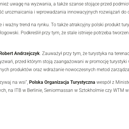
również uwagę na wyzwania, a także szanse stojące przed podm
ość urozmaicania i wprowadzania innowacyjnych rozwiązań do o
e i ważny trend na rynku. To także atrakcyjny polski produkt tu
ogowski. Podkreślił przy tym, że stale istnieje potrzeba tworze
Robert Andrzejczyk
. Zauważył przy tym, że turystyka na teren
 wyzwań, przed którym stoją zaangażowani w promocję turystyki 
jnych produktów oraz wdrażanie nowoczesnych metod zarządzan
zywaj na wsi”,
Polska Organizacja Turystyczna
wespół z Minist
ych, na ITB w Berlinie, Seniormassan w Sztokholmie czy WTM w