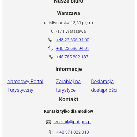
Nasze biuro
Warszawa
ul. Młynarska 42, VI piętro
01-171 Warszawa
+48 22 696 94 00
+48 22 696 94 01
+48 785 802 187
Informacje
Narodowy Portal
Zarabiaj na
Deklaracja
Turystyczny
turystyce
dostępności
Kontakt
Kontakt tylko dla mediów
rzecznik@pot.gov.pl
+ 48 571 022 313