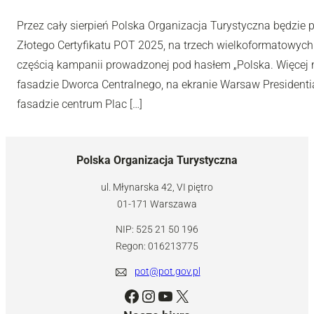
Przez cały sierpień Polska Organizacja Turystyczna będzie
Złotego Certyfikatu POT 2025, na trzech wielkoformatowyc
częścią kampanii prowadzonej pod hasłem „Polska. Więcej n
fasadzie Dworca Centralnego, na ekranie Warsaw Presidentia
fasadzie centrum Plac […]
Polska Organizacja Turystyczna
ul. Młynarska 42, VI piętro
01-171 Warszawa
NIP: 525 21 50 196
Regon: 016213775
pot@pot.gov.pl
Facebook
Instagram
YouTube
X