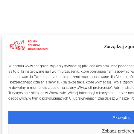
Zarządzaj zgo
W portalu www.pot.gov.pl wykorzystywane są pliki cookies oraz inne podobne te
Są to pliki instalowane na Twoim urządzeniu, które pomagają nam zapewnić wa
dostosować do Twoich potrzeb oraz prezentować dopasowane dla Ciebie treści
i bezpiecznego działania serwisu - są także takie, które wymagają Twojej zgody
w dowolnym momencie z poziomu strony „Wyświetl preferencje”. Administrat
Turystyczna z siedzibą w Warszawie. Więcej informacji o korzystaniu przez na
osobowych, w tym o przysługujących Ci uprawnieniach, znajdziesz w naszej
Po
Akceptuj
Zobacz preferen