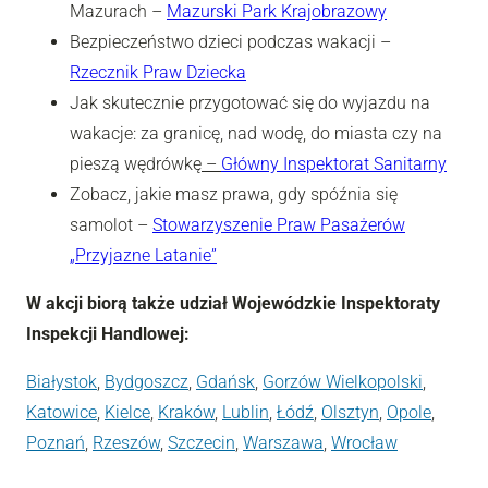
Mazurach –
Mazurski Park Krajobrazowy
Bezpieczeństwo dzieci podczas wakacji –
Rzecznik Praw Dziecka
Jak skutecznie przygotować się do wyjazdu na
wakacje: za granicę, nad wodę, do miasta czy na
pieszą wędrówkę
–
Główny Inspektorat Sanitarny
Zobacz, jakie masz prawa, gdy spóźnia się
samolot –
Stowarzyszenie Praw Pasażerów
„Przyjazne Latanie”
W akcji biorą także udział Wojewódzkie Inspektoraty
Inspekcji Handlowej:
Białystok
,
Bydgoszcz
,
Gdańsk
,
Gorzów Wielkopolski
,
Katowice
,
Kielce
,
Kraków
,
Lublin
,
Łódź
,
Olsztyn
,
Opole
,
Poznań
,
Rzeszów
,
Szczecin
,
Warszawa
,
Wrocław