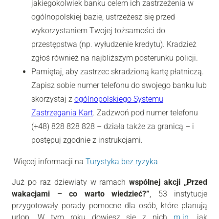
jakiegokolwiek banku celem ich zastrzeżenia w
ogólnopolskiej bazie, ustrzeżesz się przed
wykorzystaniem Twojej tożsamości do
przestępstwa (np. wyłudzenie kredytu). Kradzież
zgłoś również na najbliższym posterunku policji.
Pamiętaj, aby zastrzec skradzioną kartę płatniczą.
Zapisz sobie numer telefonu do swojego banku lub
skorzystaj z
ogólnopolskiego Systemu
Zastrzegania Kart
. Zadzwoń pod numer telefonu
(+48) 828 828 828 – działa także za granicą – i
postępuj zgodnie z instrukcjami.
Więcej informacji na
Turystyka bez ryzyka
Już po raz dziewiąty w ramach
wspólnej akcji „Przed
wakacjami – co warto wiedzieć?”
, 53 instytucje
przygotowały porady pomocne dla osób, które planują
urlop. W tym roku dowiesz się z nich
m.in
. jak