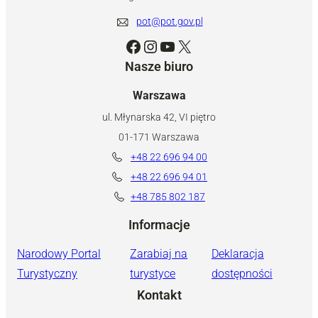
pot@pot.gov.pl
Facebook
Instagram
YouTube
X
Nasze biuro
Warszawa
ul. Młynarska 42, VI piętro
01-171 Warszawa
+48 22 696 94 00
+48 22 696 94 01
+48 785 802 187
Informacje
Narodowy Portal
Zarabiaj na
Deklaracja
Turystyczny
turystyce
dostępności
Kontakt