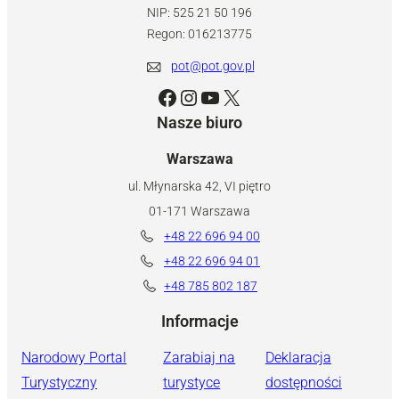
NIP: 525 21 50 196
Regon: 016213775
pot@pot.gov.pl
Facebook
Instagram
YouTube
X
Nasze biuro
Warszawa
ul. Młynarska 42, VI piętro
01-171 Warszawa
+48 22 696 94 00
+48 22 696 94 01
+48 785 802 187
Informacje
Narodowy Portal
Zarabiaj na
Deklaracja
Turystyczny
turystyce
dostępności