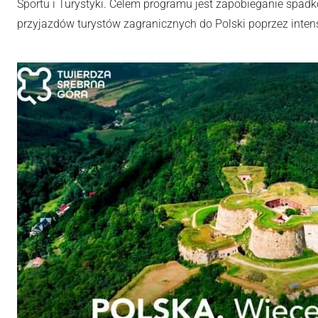
Sportu i Turystyki. Celem programu jest zapobieganie spadk
przyjazdów turystów zagranicznych do Polski poprzez inten