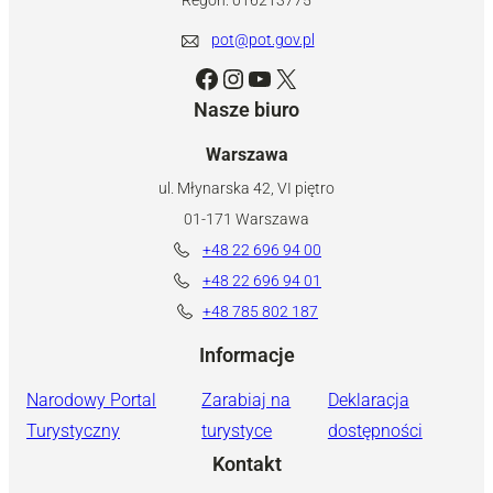
Regon: 016213775
pot@pot.gov.pl
Facebook
Instagram
YouTube
X
Nasze biuro
Warszawa
ul. Młynarska 42, VI piętro
01-171 Warszawa
+48 22 696 94 00
+48 22 696 94 01
+48 785 802 187
Informacje
Narodowy Portal
Zarabiaj na
Deklaracja
Turystyczny
turystyce
dostępności
Kontakt