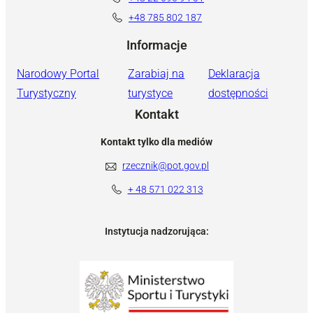
+48 785 802 187
Informacje
Narodowy Portal
Zarabiaj na
Deklaracja
Turystyczny
turystyce
dostępności
Kontakt
Kontakt tylko dla mediów
rzecznik@pot.gov.pl
+ 48 571 022 313
Instytucja nadzorująca: