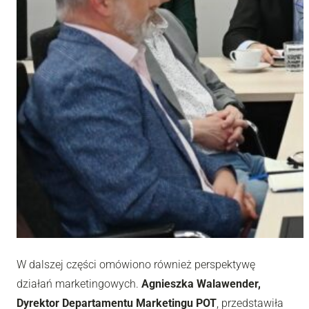
W dalszej części omówiono również perspektywę
działań marketingowych.
Agnieszka Walawender,
Dyrektor Departamentu Marketingu POT
, przedstawiła