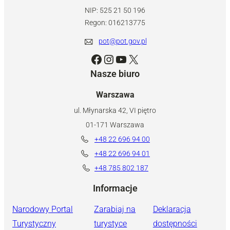
NIP: 525 21 50 196
Regon: 016213775
pot@pot.gov.pl
Facebook
Instagram
YouTube
X
Nasze biuro
Warszawa
ul. Młynarska 42, VI piętro
01-171 Warszawa
+48 22 696 94 00
+48 22 696 94 01
+48 785 802 187
Informacje
Narodowy Portal
Zarabiaj na
Deklaracja
Turystyczny
turystyce
dostępności