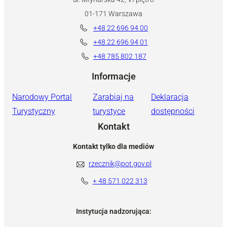
01-171 Warszawa
+48 22 696 94 00
+48 22 696 94 01
+48 785 802 187
Informacje
Narodowy Portal
Zarabiaj na
Deklaracja
Turystyczny
turystyce
dostępności
Kontakt
Kontakt tylko dla mediów
rzecznik@pot.gov.pl
+ 48 571 022 313
Instytucja nadzorująca: