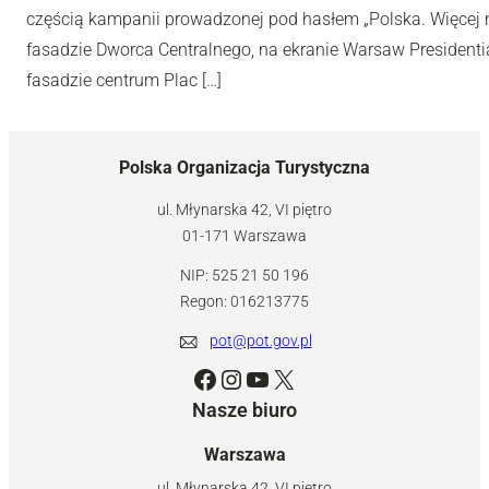
częścią kampanii prowadzonej pod hasłem „Polska. Więcej n
fasadzie Dworca Centralnego, na ekranie Warsaw Presidentia
fasadzie centrum Plac […]
Polska Organizacja Turystyczna
ul. Młynarska 42, VI piętro
01-171 Warszawa
NIP: 525 21 50 196
Regon: 016213775
pot@pot.gov.pl
Facebook
Instagram
YouTube
X
Nasze biuro
Warszawa
ul. Młynarska 42, VI piętro