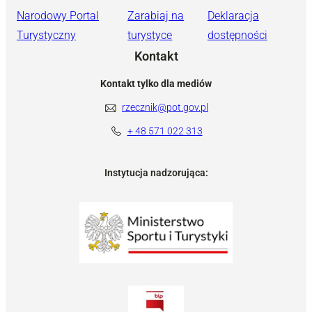
Narodowy Portal
Zarabiaj na
Deklaracja
Turystyczny
turystyce
dostępności
Kontakt
Kontakt tylko dla mediów
rzecznik@pot.gov.pl
+ 48 571 022 313
Instytucja nadzorująca: