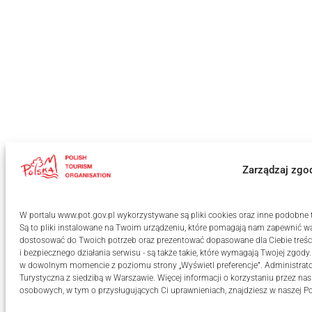
Zarządzaj zgo
W portalu www.pot.gov.pl wykorzystywane są pliki cookies oraz inne podobne te
Są to pliki instalowane na Twoim urządzeniu, które pomagają nam zapewnić wa
dostosować do Twoich potrzeb oraz prezentować dopasowane dla Ciebie treści
i bezpiecznego działania serwisu - są także takie, które wymagają Twojej zgody
w dowolnym momencie z poziomu strony „Wyświetl preferencje”. Administrat
Turystyczna z siedzibą w Warszawie. Więcej informacji o korzystaniu przez na
osobowych, w tym o przysługujących Ci uprawnieniach, znajdziesz w naszej
Po