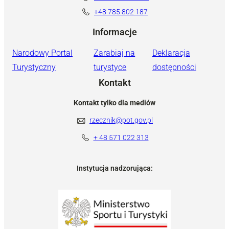
+48 785 802 187
Informacje
Narodowy Portal
Zarabiaj na
Deklaracja
Turystyczny
turystyce
dostępności
Kontakt
Kontakt tylko dla mediów
rzecznik@pot.gov.pl
+ 48 571 022 313
Instytucja nadzorująca: