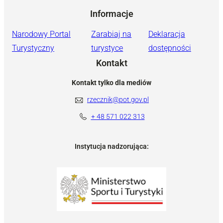
Informacje
Narodowy Portal
Zarabiaj na
Deklaracja
Turystyczny
turystyce
dostępności
Kontakt
Kontakt tylko dla mediów
rzecznik@pot.gov.pl
+ 48 571 022 313
Instytucja nadzorująca: