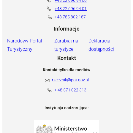
+48 22 696 94 00
+48 22 696 94 01
+48 785 802 187
Informacje
Narodowy Portal
Zarabiaj na
Deklaracja
Turystyczny
turystyce
dostępności
Kontakt
Kontakt tylko dla mediów
rzecznik@pot.gov.pl
+ 48 571 022 313
Instytucja nadzorująca: