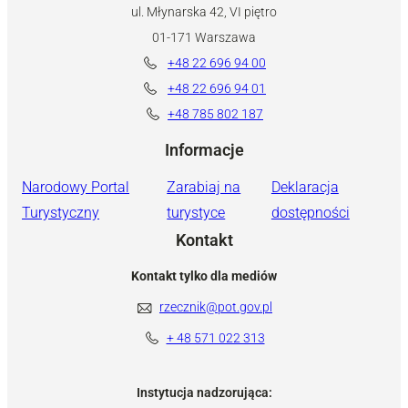
ul. Młynarska 42, VI piętro
01-171 Warszawa
+48 22 696 94 00
+48 22 696 94 01
+48 785 802 187
Informacje
Narodowy Portal
Zarabiaj na
Deklaracja
Turystyczny
turystyce
dostępności
Kontakt
Kontakt tylko dla mediów
rzecznik@pot.gov.pl
+ 48 571 022 313
Instytucja nadzorująca: