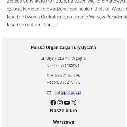
Złotego Certyfikatu POT 2025, na trzech wielkoformatowyc
częścią kampanii prowadzonej pod hasłem „Polska. Więcej n
fasadzie Dworca Centralnego, na ekranie Warsaw Presidentia
fasadzie centrum Plac […]
Polska Organizacja Turystyczna
ul. Młynarska 42, VI piętro
01-171 Warszawa
NIP: 525 21 50 196
Regon: 016213775
pot@pot.gov.pl
Facebook
Instagram
YouTube
X
Nasze biuro
Warszawa