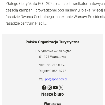
Złotego Certyfikatu POT 2025, na trzech wielkoformatowyc
częścią kampanii prowadzonej pod hasłem „Polska. Więcej n
fasadzie Dworca Centralnego, na ekranie Warsaw Presidentia
fasadzie centrum Plac […]
Polska Organizacja Turystyczna
ul. Młynarska 42, VI piętro
01-171 Warszawa
NIP: 525 21 50 196
Regon: 016213775
pot@pot.gov.pl
Facebook
Instagram
YouTube
X
Nasze biuro
Warszawa