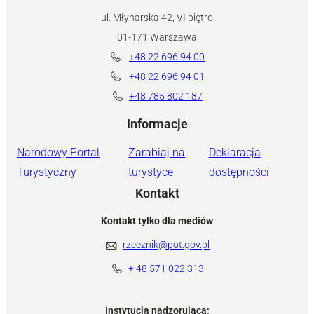
ul. Młynarska 42, VI piętro
01-171 Warszawa
+48 22 696 94 00
+48 22 696 94 01
+48 785 802 187
Informacje
Narodowy Portal
Zarabiaj na
Deklaracja
Turystyczny
turystyce
dostępności
Kontakt
Kontakt tylko dla mediów
rzecznik@pot.gov.pl
+ 48 571 022 313
Instytucja nadzorująca: