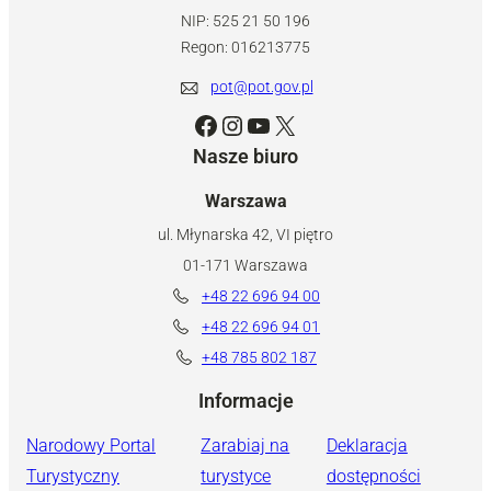
NIP: 525 21 50 196
Regon: 016213775
pot@pot.gov.pl
Facebook
Instagram
YouTube
X
Nasze biuro
Warszawa
ul. Młynarska 42, VI piętro
01-171 Warszawa
+48 22 696 94 00
+48 22 696 94 01
+48 785 802 187
Informacje
Narodowy Portal
Zarabiaj na
Deklaracja
Turystyczny
turystyce
dostępności