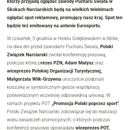
którzy przyjadą oglądać zawody Pucharu Świata w
Skokach Narciarskich będą na wielkich telebimach
oglądać spot reklamowy, promujący nasz kraj. Spot ten
będzie też emitowany na antenie Eurosportu.
W czwartek, 5 grudnia w Hotelu Gołębiewskim w Wiśle,
na dwa dni przed zawodami Pucharu Świata,
Polski
Związek Narciarski
zwołał konferencję prasową,
podczas której p
rezes PZN, Adam Małysz
oraz
wiceprezes Polskiej Organizacji Turystycznej,
Małgorzata Wilk-Grzywna
uroczyście podpisali
koszulkę w symbolicznym geście współpracy,
potwierdzonym wcześniej odpowiednią umową. W
ramach projektu POT
„Promocja Polski poprzez sport”
,
Polski Związek Narciarski zobowiązał się do realizacji
wielu świadczeń promocyjnych, o których podczas
konferencji prasowej opowiadała
wiceprezes POT,